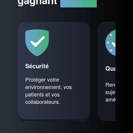
Sécurité
Qualité
Protéger votre
Rendre sim
environnement, vos
sujets com
patients et vos
.
améliorer v
collaborateurs.